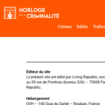
Aller
au
contenu
Crimes
Délits
Trafic
Éditeur du site
Le présent site est édité par Living Republic, soc
au 59 rue de Ponthieu (bureau 326) – 75008 Pa
Republic.
Hébergement
OVH – 140 Quai du Sartel – Roubaix, France