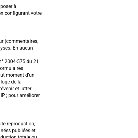
pposer à
en configurant votre
eur (commentaires,
alyses. En aucun
i n° 2004-575 du 21
formulaires
 tout moment d’un
rloge de la
évenir et lutter
IP ; pour améliorer
ute reproduction,
nnées publiées et
oduction totale ou