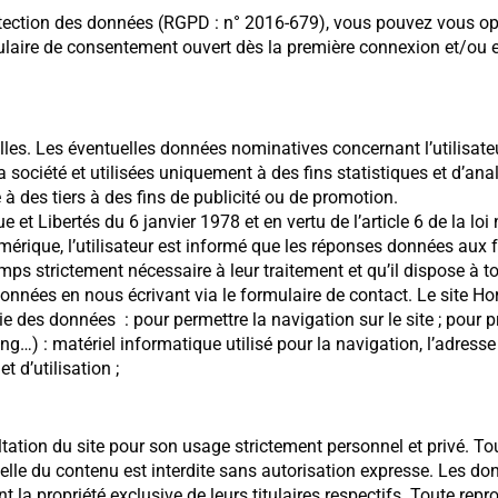
tection des données (RGPD : n° 2016-679), vous pouvez vous o
mulaire de consentement ouvert dès la première connexion et/ou 
elles. Les éventuelles données nominatives concernant l’utilisat
a société et utilisées uniquement à des fins statistiques et d’an
e à des tiers à des fins de publicité ou de promotion.
e et Libertés du 6 janvier 1978 et en vertu de l’article 6 de la lo
érique, l’utilisateur est informé que les réponses données aux 
emps strictement nécessaire à leur traitement et qu’il dispose à
 données en nous écrivant via le formulaire de contact. Le site Ho
tie des données : pour permettre la navigation sur le site ; pour pr
…) : matériel informatique utilisé pour la navigation, l’adresse 
t d’utilisation ;
sultation du site pour son usage strictement personnel et privé. To
elle du contenu est interdite sans autorisation expresse. Les do
t la propriété exclusive de leurs titulaires respectifs. Toute repr