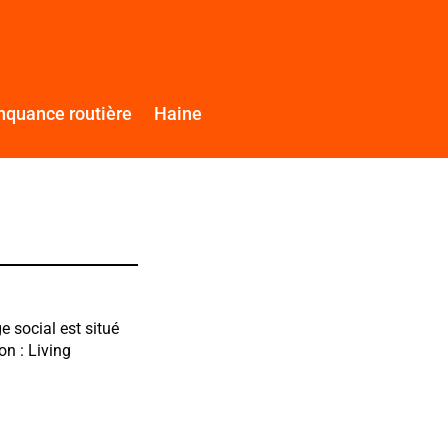
nquance routière
Haine
e social est situé
on : Living