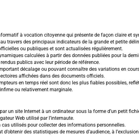
nformatif à vocation citoyenne qui présente de façon claire et sy
 au travers des principaux indicateurs de la grande et petite dél
fficielles ou publiques et sont actualisées régulièrement.
ynamiques calculées à partir des données publiées pour la dern
t rendus publics avec leur période de référence.
mportant décalage ou pouvant connaître des variations en cours 
ajectoires affichées dans des documents officiels.
teurs en temps réel sont donc les plus fiables possibles, refléta
infime ou relativement marginale.
ar un site Internet à un ordinateur sous la forme d’un petit fich
gateur Web utilisé par l’internaute.
as utilisés pour collecter des informations personnelles.
but d’obtenir des statistiques de mesures d’audience, à l’exclusio